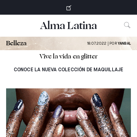
S
k
i
Alma Latina
p
t
o
Belleza
18.07.2022 | POR
YANBAL
c
o
Vive la vida en glitter
n
t
CONOCE LA NUEVA COLECCIÓN DE MAQUILLAJE
e
n
t