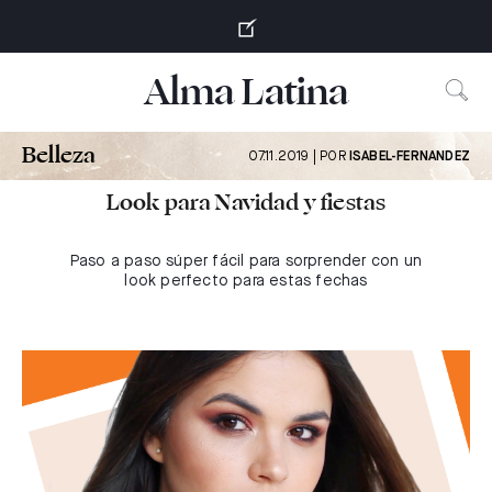
S
k
i
Alma Latina
p
t
o
Belleza
07.11.2019 | POR
ISABEL-FERNANDEZ
c
o
Look para Navidad y fiestas
n
t
Paso a paso súper fácil para sorprender con un
e
look perfecto para estas fechas
n
t